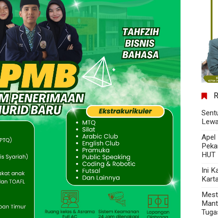
Sent
Lewa
Apel
Peka
HUT 
Ini 
Kart
Mest
Mant
Tuga