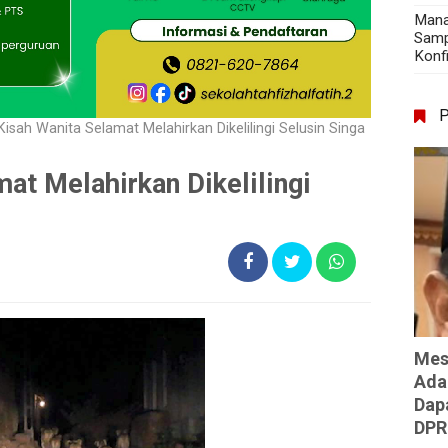
Mana
Samp
Konf
 Kisah Wanita Selamat Melahirkan Dikelilingi Selusin Singa
mat Melahirkan Dikelilingi
Mes
Ada
Dap
DPR