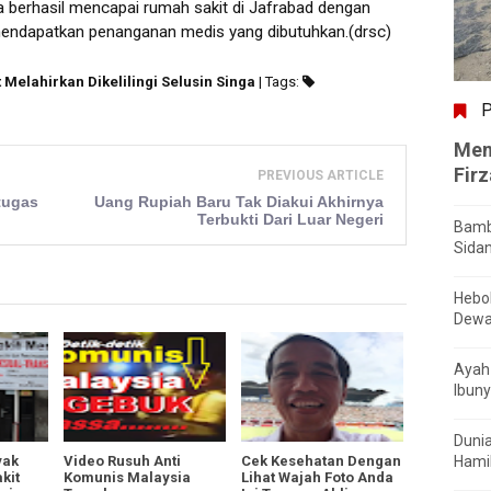
a berhasil mencapai rumah sakit di Jafrabad dengan
mendapatkan penanganan medis yang dibutuhkan.(drsc)
 Melahirkan Dikelilingi Selusin Singa
| Tags:
P
Men
Fir
PREVIOUS ARTICLE
tugas
Uang Rupiah Baru Tak Diakui Akhirnya
Terbukti Dari Luar Negeri
Bamb
Sida
Hebo
Dewa
Ayah 
Ibuny
Dunia
yak
Video Rusuh Anti
Cek Kesehatan Dengan
Hamil
kit
Komunis Malaysia
Lihat Wajah Foto Anda