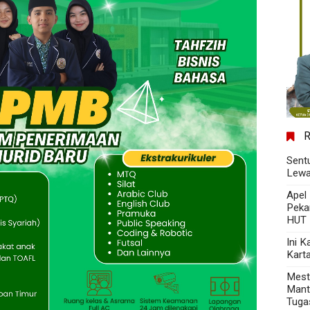
Sent
Lewa
Apel
Peka
HUT 
Ini 
Kart
Mest
Mant
Tuga