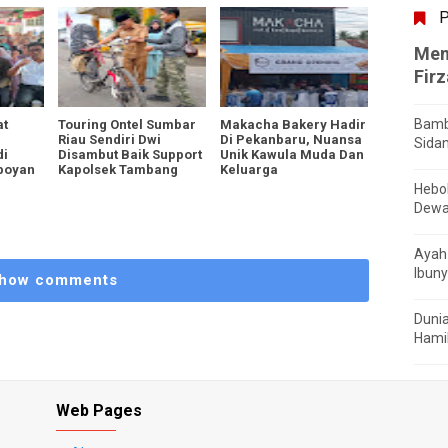
P
Men
Fir
Bamb
at
Touring Ontel Sumbar
Makacha Bakery Hadir
Riau Sendiri Dwi
Di Pekanbaru, Nuansa
Sida
di
Disambut Baik Support
Unik Kawula Muda Dan
poyan
Kapolsek Tambang
Keluarga
Hebo
Dewa
Ayah 
Ibuny
how comments
Dunia
Hamil
Web Pages