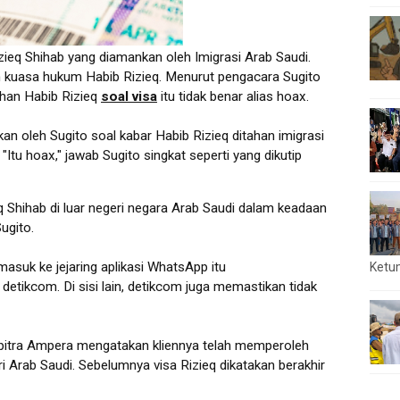
ieq Shihab yang diamankan oleh Imigrasi Arab Saudi.
h kuasa hukum Habib Rizieq. Menurut pengacara Sugito
ahan Habib Rizieq
soal visa
itu tidak benar alias hoax.
oleh Sugito soal kabar Habib Rizieq ditahan imigrasi
"Itu hoax," jawab Sugito singkat seperti yang dikutip
 Shihab di luar negeri negara Arab Saudi dalam keadaan
Sugito.
masuk ke jejaring aplikasi WhatsApp itu
Ketu
detikcom. Di sisi lain, detikcom juga memastikan tidak
apitra Ampera mengatakan kliennya telah memperoleh
i Arab Saudi. Sebelumnya visa Rizieq dikatakan berakhir