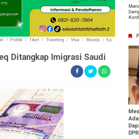
Mana
Samp
Konf
an
Politik
Tiket
Traveling
Visa
Wisata
Kata Siapa Habib Rizieq Ditangkap Imigrasi Saudi
eq Ditangkap Imigrasi Saudi
Mes
Ada
Dap
DPR