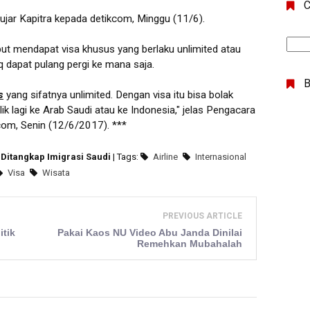
C
 ujar Kapitra kepada detikcom, Minggu (11/6).
but mendapat visa khusus yang berlaku unlimited atau
q dapat pulang pergi ke mana saja.
s
yang sifatnya unlimited. Dengan visa itu bisa bolak
lik lagi ke Arab Saudi atau ke Indonesia," jelas Pengacara
com, Senin (12/6/2017). ***
 Ditangkap Imigrasi Saudi
| Tags:
Airline
Internasional
Visa
Wisata
PREVIOUS ARTICLE
itik
Pakai Kaos NU Video Abu Janda Dinilai
Remehkan Mubahalah