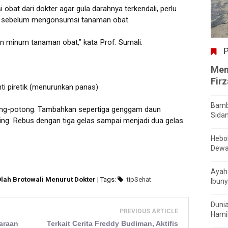
bat dari dokter agar gula darahnya terkendali, perlu
ulu sebelum mengonsumsi tanaman obat.
an minum tanaman obat,” kata Prof. Sumali.
P
Men
Fir
nti piretik (menurunkan panas)
Bamb
tong-potong. Tambahkan sepertiga genggam daun
Sida
ing. Rebus dengan tiga gelas sampai menjadi dua gelas.
Hebo
Dewa
Ayah 
 Olah Brotowali Menurut Dokter
| Tags:
tipSehat
Ibuny
Dunia
PREVIOUS ARTICLE
Hamil
araan
Terkait Cerita Freddy Budiman, Aktifis