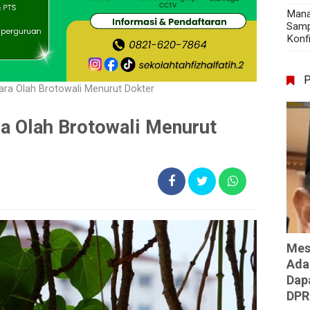
Mana
Samp
Konf
Cara Olah Brotowali Menurut Dokter
ra Olah Brotowali Menurut
Mes
Ada
Dap
DPR