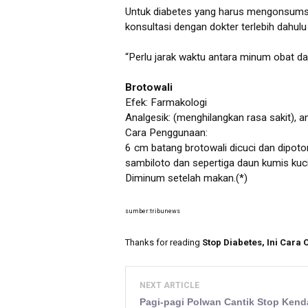
Untuk diabetes yang harus mengonsumsi o
konsultasi dengan dokter terlebih dah
“Perlu jarak waktu antara minum obat d
Brotowali
Efek: Farmakologi
Analgesik: (menghilangkan rasa sakit), a
Cara Penggunaan:
6 cm batang brotowali dicuci dan dipo
sambiloto dan sepertiga daun kumis kuc
Diminum setelah makan.(*)
sumber:tribunews
Thanks for reading
Stop Diabetes, Ini Cara
NEXT ARTICLE
Pagi-pagi Polwan Cantik Stop Kend