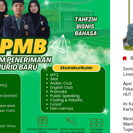
Sent
Lewa
Apel
Peka
HUT 
Ini 
Kart
Mest
Mant
Tuga