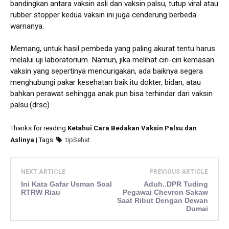
bandingkan antara vaksin asli dan vaksin palsu, tutup viral atau
rubber stopper kedua vaksin ini juga cenderung berbeda
warnanya.
Memang, untuk hasil pembeda yang paling akurat tentu harus
melalui uji laboratorium. Namun, jika melihat ciri-ciri kemasan
vaksin yang sepertinya mencurigakan, ada baiknya segera
menghubungi pakar kesehatan baik itu dokter, bidan, atau
bahkan perawat sehingga anak pun bisa terhindar dari vaksin
palsu.(drsc)
Thanks for reading
Ketahui Cara Bedakan Vaksin Palsu dan
Aslinya
| Tags:
tipSehat
NEXT ARTICLE
PREVIOUS ARTICLE
Ini Kata Gafar Usman Soal
Aduh..DPR Tuding
RTRW Riau
Pegawai Chevron Sakaw
Saat Ribut Dengan Dewan
Dumai