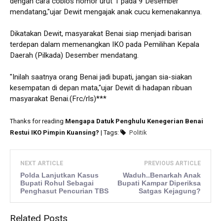
dengan cara coblos nomor urut 1 pada 9 Desember
mendatang,"ujar Dewit mengajak anak cucu kemenakannya.
Dikatakan Dewit, masyarakat Benai siap menjadi barisan
terdepan dalam memenangkan IKO pada Pemilihan Kepala
Daerah (Pilkada) Desember mendatang.
"Inilah saatnya orang Benai jadi bupati, jangan sia-siakan
kesempatan di depan mata,"ujar Dewit di hadapan ribuan
masyarakat Benai.(Frc/rls)***
Thanks for reading
Mengapa Datuk Penghulu Kenegerian Benai
Restui IKO Pimpin Kuansing?
| Tags:
Politik
NEXT ARTICLE
PREVIOUS ARTICLE
Polda Lanjutkan Kasus
Waduh..Benarkah Anak
Bupati Rohul Sebagai
Bupati Kampar Diperiksa
Penghasut Pencurian TBS
Satgas Kejagung?
Related Posts